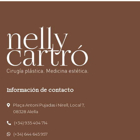
Información de contacto
Plaça Antoni Pujadas i Nirell, Local 7,
08328 Alella
(+34) 935 404 714
(+34) 644 645 957