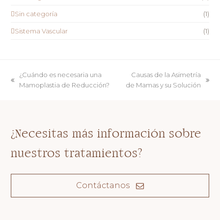
Sin categoría
(1)
Sistema Vascular
(1)
¿Cuándo es necesaria una
Causas de la Asimetría
previous
next
Mamoplastia de Reducción?
de Mamas y su Solución
post:
post:
¿Necesitas más información sobre
nuestros tratamientos?
Contáctanos