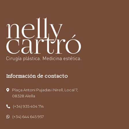
r
i
f
i
c
a
c
i
ó
n
*
Información de contacto
Plaça Antoni Pujadas i Nirell, Local 7,
08328 Alella
(+34) 935 404 714
(+34) 644 645 957