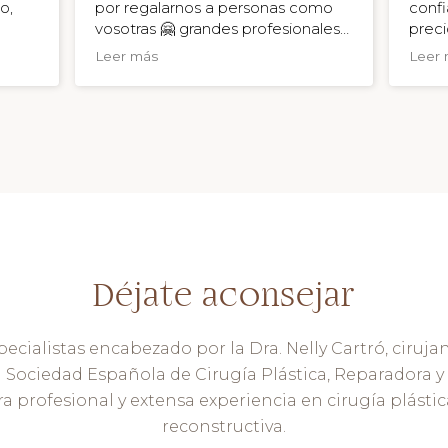
o,
por regalarnos a personas como
confi
vosotras 🤗 grandes profesionales y
preci
grandes seres humanos, cercanas
está 
Leer más
Leer 
y empáticas . GRACIAS!!
momen
a
mensa
La
que e
aunqu
viene 
pendi
casa,
llama
opera
una s
recup
Déjate aconsejar
Simpl
no qu
más, 
ialistas encabezado por la Dra. Nelly Cartró, cirujan
por c
 Sociedad Española de Cirugía Plástica, Reparadora y
a profesional y extensa experiencia en cirugía plástica
reconstructiva.