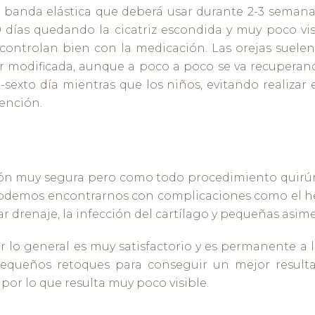
a banda elástica que deberá usar durante 2-3 semanas
10 días quedando la cicatriz escondida y muy poco vis
controlan bien con la medicación. Las orejas suelen
tar modificada, aunque a poco a poco se va recuperan
sexto día mientras que los niños, evitando realizar e
vención.
ión muy segura pero como todo procedimiento quirúrg
podemos encontrarnos con complicaciones como el h
 drenaje, la infección del cartílago y pequeñas asime
or lo general es muy satisfactorio y es permanente a l
pequeños retoques para conseguir un mejor resultad
por lo que resulta muy poco visible.