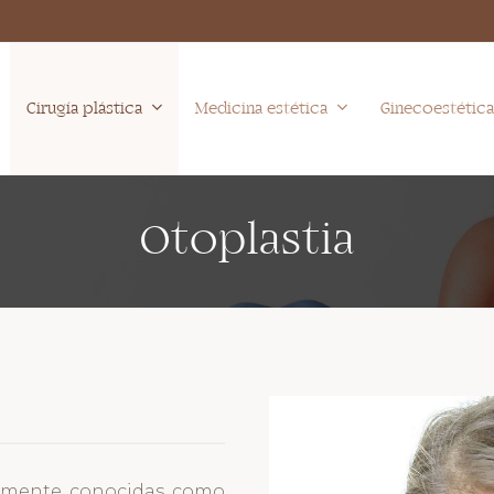
Cirugía plástica
Medicina estética
Ginecoestétic
Otoplastia
armente conocidas como