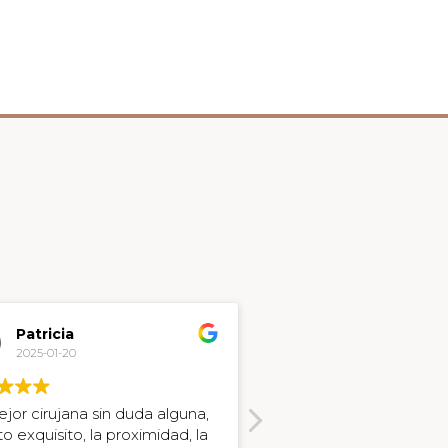
Patricia
J B
2025-01-20
2024-12-20
jor cirujana sin duda alguna,
Una experiencia fantást
to exquisito, la proximidad, la
especialmente por Mart