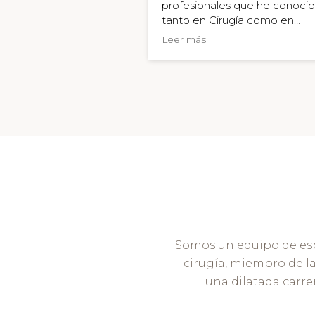
profesionales que he conocid
tanto en Cirugía como en
medicina estética.
Leer más
Excelentes resultados. Es una
Profesional, honesta, y con un
calidad humana excepcional.
recomiendo 100%.
Somos un equipo de espec
cirugía, miembro de la
una dilatada carrer