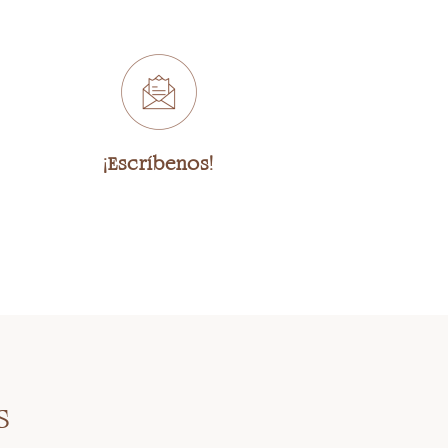
¡Escríbenos!
s