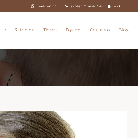
644 645 957
(+34) 935 404 714
Pide cita
Nutrición
Tienda
Equipo
Contacto
Blog
a