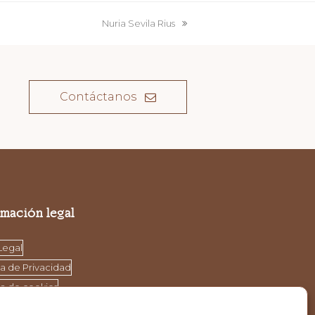
Nuria Sevila Rius
next
post:
Contáctanos
rmación legal
Legal
ca de Privacidad
ca de cookies