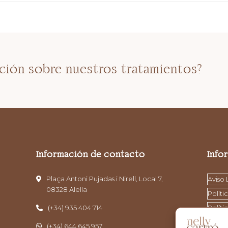
ción sobre nuestros tratamientos?
Información de contacto
Info
Plaça Antoni Pujadas i Nirell, Local 7,
Aviso 
08328 Alella
Políti
(+34) 935 404 714
Políti
(+34) 644 645 957