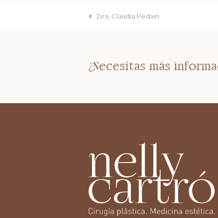
Dra. Claudia Pedain
previous
post:
¿Necesitas más informa