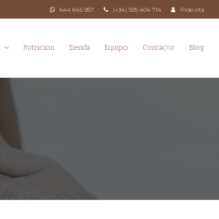
644 645 957
(+34) 935 404 714
Pide cita
Nutrición
Tienda
Equipo
Contacto
Blog
a