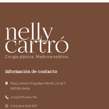
Información de contacto
Plaça Antoni Pujadas i Nirell, Local 7,
08328 Alella
(+34) 935 404 714
(+34) 644 645 957