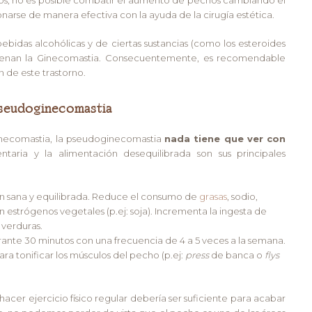
onarse de manera efectiva con la ayuda de la cirugía estética.
idas alcohólicas y de ciertas sustancias (como los esteroides
adenan la Ginecomastia. Consecuentemente, es recomendable
n de este trastorno.
seudoginecomastia
inecomastia, la pseudoginecomastia
nada tiene que ver con
ntaria y la alimentación desequilibrada son sus principales
ón sana y equilibrada. Reduce el consumo de
grasas
, sodio,
n estrógenos vegetales (p.ej: soja). Incrementa la ingesta de
 verduras.
urante 30 minutos con una frecuencia de 4 a 5 veces a la semana.
a tonificar los músculos del pecho (p.ej:
press
de banca o
flys
 hacer ejercicio físico regular debería ser suficiente para acabar