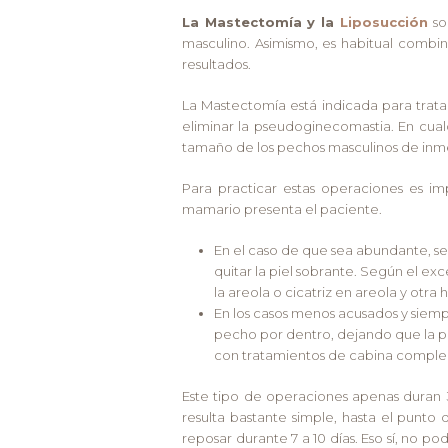
La Mastectomía y la
Liposucción
so
masculino. Asimismo, es habitual combi
resultados.
La Mastectomía está indicada para trata
eliminar la pseudoginecomastia. En cualq
tamaño de los pechos masculinos de inm
Para practicar estas operaciones es i
mamario presenta el paciente.
En el caso de que sea abundante, ser
quitar la piel sobrante. Según el ex
la areola o cicatriz en areola y otra h
En los casos menos acusados y siempr
pecho por dentro, dejando que la pie
con tratamientos de cabina compleme
Este tipo de operaciones apenas duran 3
resulta bastante simple, hasta el punto
reposar durante 7 a 10 días. Eso sí, no po