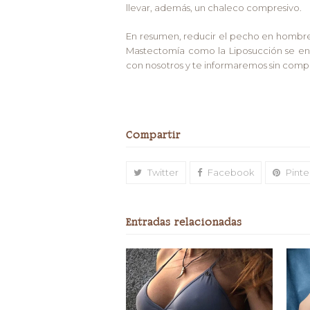
llevar, además, un chaleco compresivo.
En resumen, reducir el pecho en hombres 
Mastectomía como la Liposucción se enc
con nosotros y te informaremos sin compr
Compartir
Twitter
Facebook
Pinte
Entradas relacionadas