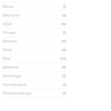
News
(1)
Nutrición
(5)
Ojos
(6)
Orejas
(1)
Pechos
(15)
Pelo
(6)
Piel
(37)
Rellenos
(8)
Sexología
(3)
Sin categoría
(1)
Sistema Vascular
(1)