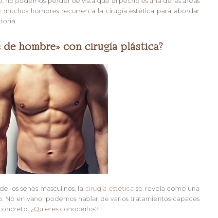
, no podemos perder de vista que el pecho es una de las áreas
que muchos hombres recurren a la cirugía estética para abordar
toria.
 de hombre» con cirugía plástica?
e los senos masculinos, la
cirugía estética
se revela como una
. No en vano, podemos hablar de varios tratamientos capaces
 concreto. ¿Quieres conocerlos?