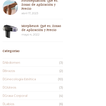
Fotodepilación: Qué es,
Zonas de Aplicación y
Precio
abril 17, 2023
Morpheus8: Qué es, Zonas
de Aplicación y Precio
mayo 4, 2022
Categorías
Abdomen
(3)
Brazos
(2)
Ginecología Estética
(10)
Glúteos
(3)
Grasa Corporal
(4)
Labios
(6)