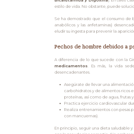
estilo de vida. No obstante, puede soluci
Se ha demostrado que el consumo de beb
anabólicos y las anfetaminas) desenc
eludir su ingesta para prevenir la aparició
Pechos de hombre debidos a p
A diferencia de lo que sucede con la G
medicamentos
. Es más, la vida sede
desencadenantes.
Asegúrate de llevar una alimentaci
carbohidratos y de alimentos ricos e
proteínas, así como de agua, frutas y
Practica ejercicio cardiovascular d
Realiza entrenamientos con pesas par
con mancuernas).
En principio, seguir una dieta saludable y