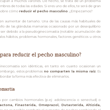
cupan a muchos varones. De hecho, se trata de un problema
mbres de todas las edades. Si eres uno de ellos, te será de gran
e sobre cómo
reducir el pecho masculino
. ¿Empezamos?
den aumentar de tamaño. Una de las causas más habituales de
ollo de las glándulas mamarias ocasionado por un desequilibrio
 ser debido a la pseudoginecomastia (notable acumulación de
los hábitos, problemas hormonales, factores genéticos u otros
 para reducir el pecho masculino?
inecomastia son idénticas, en tanto en cuanto ocasionan un
 embargo, estos problemas
no comparten la misma raíz
. Es
bordar la forma más efectiva de eliminarlos.
omastia
por cambios hormonales (p.ej: adolescencia o senectud) o
actona, Finasterida, Omeprazol, Dutasterida, Altizida,
asos, no es posible combatir el aumento de pechos cambiando el