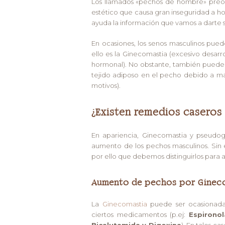
Los llamados «pechos de hombre» preo
estético que causa gran inseguridad a ho
ayuda la información que vamos a dart
En ocasiones, los senos masculinos pue
ello es la Ginecomastia (excesivo desarr
hormonal). No obstante, también puede
tejido adiposo en el pecho debido a ma
motivos).
¿Existen remedios caseros
En apariencia, Ginecomastia y pseudog
aumento de los pechos masculinos. Sin
por ello que debemos distinguirlos para a
Aumento de pechos por Ginec
La
Ginecomastia
puede ser ocasionada 
ciertos medicamentos (p.ej:
Espironol
Bicalutamida y Digoxina
). En tales c