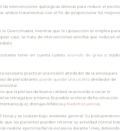
n las intervenciones quirúrgicas idóneas para reducir el pecho
nar ambos tratamientos con el fin de proporcionar los mejores
r la Ginecomastia, mientras que la Liposucción se emplea para
uier caso, se trata de intervenciones sencillas que reducen el
ediato.
mportante tener en cuenta cuánto
acúmulo de grasa
o tejido
á necesario practicar una incisión alrededor de la areola para
ceso de piel sobrante,
puede quedar una cicatriz
alrededor de
orizontal.
e que la piel sea de buena calidad, se procede a vaciar el
l se retraiga por sí misma. Es posible acelerar dicha retracción
ntarios (p.ej: drenajes linfáticos y
Radiofrecuencia
).
 horas y se realizan bajo anestesia general. Su postoperatorio
 de que los pacientes pueden retomar su actividad normal tras
drán realizar ejercicios físicos excesivos durante 1 mes, debiendo