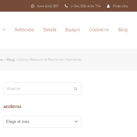
644 645 957
(+34) 935 404 714
Pide cita
Nutrición
Tienda
Equipo
Contacto
Blog
a
me
»
Blog
»
Cómo Reducir el Pecho en Hombres
Buscar
Enviar
Archivos
Archivos