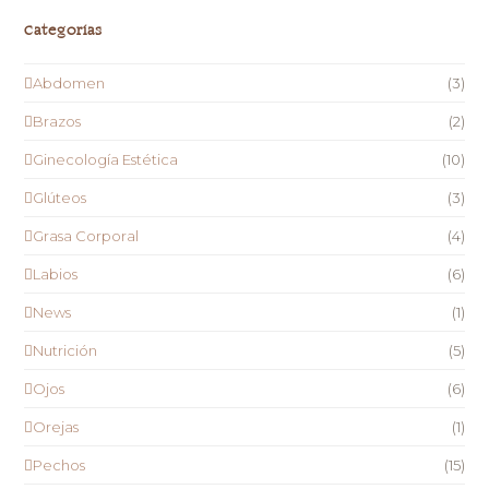
Categorías
Abdomen
(3)
Brazos
(2)
Ginecología Estética
(10)
Glúteos
(3)
Grasa Corporal
(4)
Labios
(6)
News
(1)
Nutrición
(5)
Ojos
(6)
Orejas
(1)
Pechos
(15)