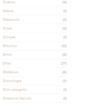
Labios
(6)
News
(1)
Nutrición
(5)
Ojos
(6)
Orejas
(1)
Pechos
(15)
Pelo
(6)
Piel
(37)
Rellenos
(8)
Sexología
(3)
Sin categoría
(1)
Sistema Vascular
(1)