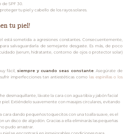
o de SPF 30.
teger tu piel y cabello de los rayos solares.
en tu piel!
iel está sometida a agresiones constantes. Consecuentemente,
 para salvaguardarla de semejante desgaste. Es más, de poco
cuidado (serum, hidratante, contorno de ojos o protector solar)
uy fácil,
siempre y cuando seas constante
. Asegúrate de
e sufrir imperfecciones tan antiestéticas como
las espinillas o los
he desmaquillante, lávate la cara con agua tibia y jabón facial
e piel. Extiéndelo suavemente con masajes circulares, evitando
a cara dando pequeños toquecitos con una toalla suave, es el
 un disco de algodón. Gracias a ella eliminarás las pequeñas
no pudo arrastrar.
 tu piel se encontrará en inmejorables condiciones para