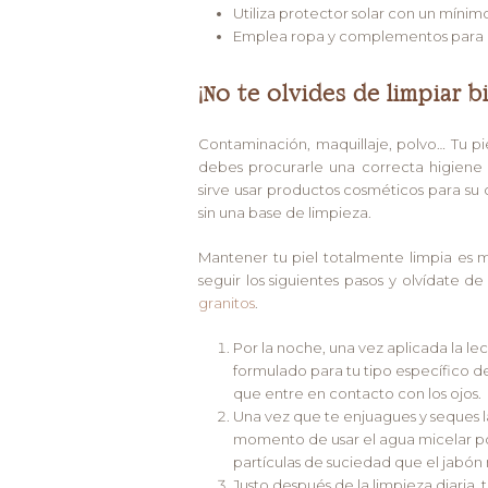
Utiliza protector solar con un mínim
Emplea ropa y complementos para pro
¡No te olvides de limpiar bi
Contaminación, maquillaje, polvo… Tu p
debes procurarle una correcta higiene
sirve usar productos cosméticos para su 
sin una base de limpieza.
Mantener tu piel totalmente limpia es m
seguir los siguientes pasos y olvídate d
granitos
.
Por la noche, una vez aplicada la lec
formulado para tu tipo específico d
que entre en contacto con los ojos.
Una vez que te enjuagues y seques l
momento de usar el agua micelar pon
partículas de suciedad que el jabón 
Justo después de la limpieza diaria,