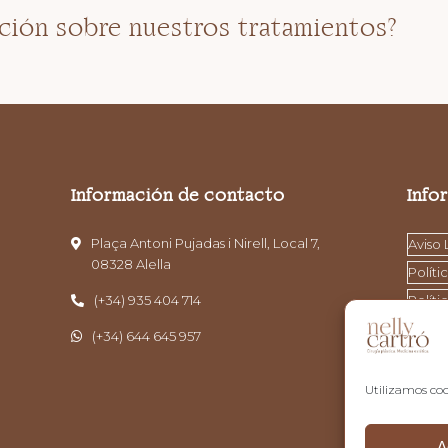
ción sobre nuestros tratamientos?
Información de contacto
Info
Plaça Antoni Pujadas i Nirell, Local 7,
Aviso 
08328 Alella
Políti
(+34) 935 404 714
Políti
(+34) 644 645 957
Utilizamos coo
A