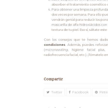
absorber el tratamiento cosmético q
Para obtener una limpieza profunda 
dos veces por semana. Para ello pued
vendrán genial para reducir los por
mascarilla de alfa-hidroxiácidos con 
textura de tu piel. Eso sí, sáltate este
Con los consejos que te hemos dado,
condiciones
. Además, puedes reforzar
(
microneedling
, higiene facial plus,
radiofrecuencia facial, etc.). ¡Tómatelo en
Compartir
Twitter
Facebook
Pinte