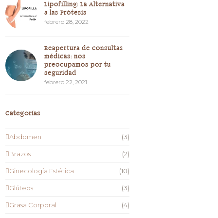
Lipofilling: La Alternativa
a las Prótesis
febrero 28, 2022
Reapertura de consultas
médicas: nos
preocupamos por tu
seguridad
febrero 22, 2021
Categorías
Abdomen
(3)
Brazos
(2)
Ginecología Estética
(10)
Glúteos
(3)
Grasa Corporal
(4)