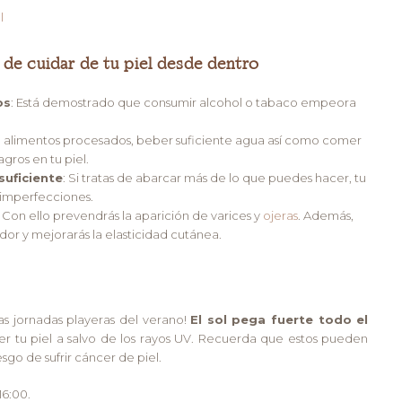
l
 de cuidar de tu piel desde dentro
os
: Está demostrado que consumir alcohol o tabaco empeora
e alimentos procesados, beber suficiente agua así como comer
gros en tu piel.
suficiente
: Si tratas de abarcar más de lo que puedes hacer, tu
r imperfecciones.
: Con ello prevendrás la aparición de varices y
ojeras
. Además,
or y mejorarás la elasticidad cutánea.
las jornadas playeras del verano!
El sol pega fuerte todo el
r tu piel a salvo de los rayos UV. Recuerda que estos pueden
esgo de sufrir cáncer de piel.
16:00.