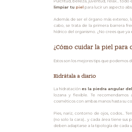
Pulcritud, belleza, juventud, relax… todo
limpiar tu
piel
para lucir un aspecto abs
Además de ser el órgano más extenso, la 
cabo, se trata de la primera barrera fre
hídrico del organismo. ¿No crees que y
¿Cómo cuidar la piel para
Estos son los mejores tips que podemos d
Hidrátala a diario
La hidratación
es la piedra angular de
lozana y flexible. Te recomendamos a
cosméticos con ambas manos hasta su co
Pies, nariz, contorno de ojos, codos… Te
(no solo la cara)… y cada área tiene sus p
deben adaptarse a la tipología de cada una 