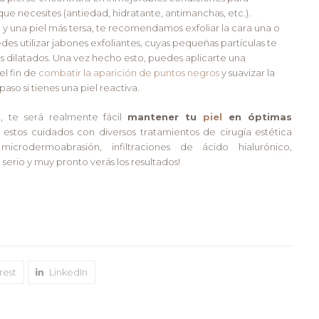
ue necesites (antiedad, hidratante, antimanchas, etc.).
y una piel más tersa, te recomendamos exfoliar la cara una o
es utilizar jabones exfoliantes, cuyas pequeñas partículas te
os dilatados. Una vez hecho esto, puedes aplicarte una
el fin de
combatir la aparición de puntos negros
y suavizar la
 paso si tienes una piel reactiva.
 te será realmente fácil
mantener tu
piel
en óptimas
 estos cuidados con diversos tratamientos de cirugía estética
 microdermoabrasión, infiltraciones de ácido hialurónico,
 serio y muy pronto verás los resultados!
rest
LinkedIn