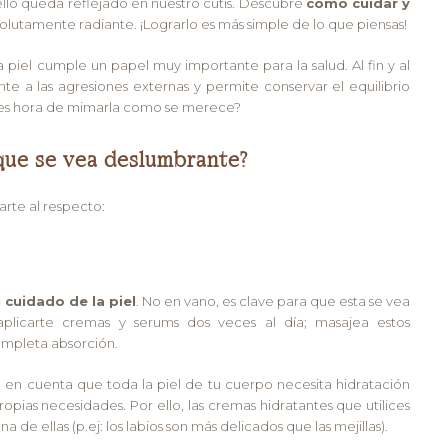
 ello queda reflejado en nuestro cutis. Descubre
cómo cuidar y
olutamente radiante. ¡Lograrlo es más simple de lo que piensas!
piel cumple un papel muy importante para la salud. Al fin y al
nte a las agresiones externas y permite conservar el equilibrio
a es hora de mimarla como se merece?
 que se vea deslumbrante?
arte al respecto:
l cuidado de la piel
. No en vano, es clave para que esta se vea
plicarte cremas y serums dos veces al día; masajea estos
mpleta absorción.
n en cuenta que toda la piel de tu cuerpo necesita hidratación
ropias necesidades. Por ello, las cremas hidratantes que utilices
de ellas (p.ej: los labios son más delicados que las mejillas).