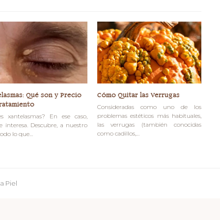
elasmas: Qué son y Precio
Cómo Quitar las Verrugas
Tratamiento
Consideradas como uno de los
problemas estéticos más habituales,
es xantelasmas? En ese caso,
las verrugas (también conocidas
te interesa. Descubre, a nuestro
como cadillos,…
todo lo que…
a Piel