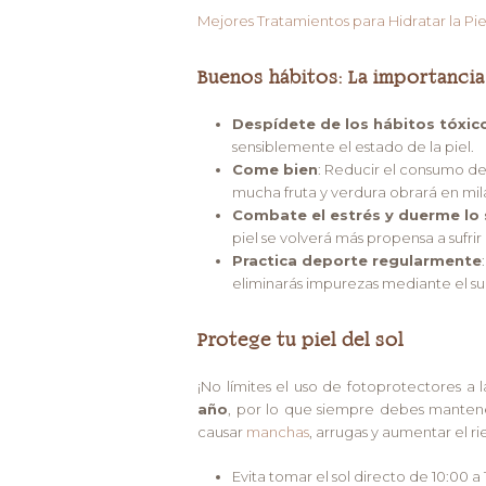
Mejores Tratamientos para Hidratar la Pie
Buenos hábitos: La importancia
Despídete de los hábitos tóxic
sensiblemente el estado de la piel.
Come bien
: Reducir el consumo d
mucha fruta y verdura obrará en mila
Combate el estrés y duerme lo 
piel se volverá más propensa a sufri
Practica deporte regularmente
eliminarás impurezas mediante el sud
Protege tu piel del sol
¡No límites el uso de fotoprotectores a 
año
, por lo que siempre debes mantene
causar
manchas
, arrugas y aumentar el ri
Evita tomar el sol directo de 10:00 a 