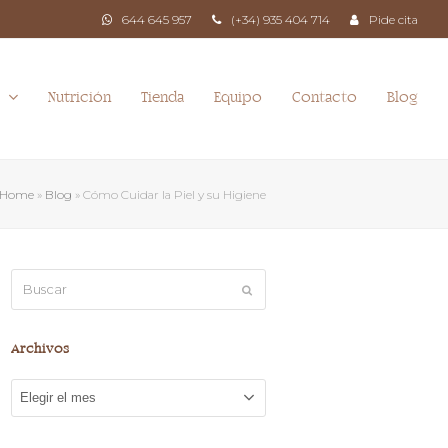
644 645 957
(+34) 935 404 714
Pide cita
Nutrición
Tienda
Equipo
Contacto
Blog
a
Home
»
Blog
»
Cómo Cuidar la Piel y su Higiene
Buscar
Enviar
Archivos
Archivos