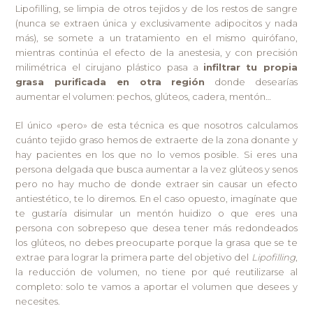
Lipofilling, se limpia de otros tejidos y de los restos de sangre
(nunca se extraen única y exclusivamente adipocitos y nada
más), se somete a un tratamiento en el mismo quirófano,
mientras continúa el efecto de la anestesia, y con precisión
milimétrica el cirujano plástico pasa a
infiltrar tu propia
grasa purificada en otra región
donde desearías
aumentar el volumen: pechos, glúteos, cadera, mentón…
El único «pero» de esta técnica es que nosotros calculamos
cuánto tejido graso hemos de extraerte de la zona donante y
hay pacientes en los que no lo vemos posible. Si eres una
persona delgada que busca aumentar a la vez glúteos y senos
pero no hay mucho de donde extraer sin causar un efecto
antiestético, te lo diremos. En el caso opuesto, imagínate que
te gustaría disimular un mentón huidizo o que eres una
persona con sobrepeso que desea tener más redondeados
los glúteos, no debes preocuparte porque la grasa que se te
extrae para lograr la primera parte del objetivo del
Lipofilling
,
la reducción de volumen, no tiene por qué reutilizarse al
completo: solo te vamos a aportar el volumen que desees y
necesites.