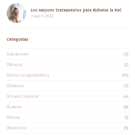
Los Mejores Tratamientos para Hidratar la Piel
mayo 11, 2022
Categorías
Abdomen
(3)
Brazos
(2)
Ginecología Estética
(10)
Glúteos
(3)
Grasa Corporal
(4)
Labios
(6)
News
(1)
Nutrición
(5)