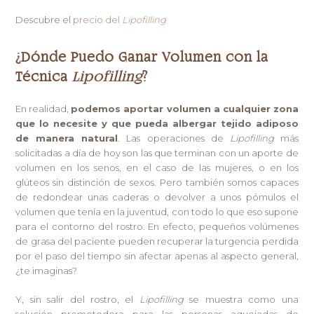
Descubre el
precio del
Lipofilling
¿Dónde Puedo Ganar Volumen con la
Técnica
Lipofilling
?
En realidad,
podemos aportar volumen a cualquier zona
que lo necesite y que pueda albergar tejido adiposo
de manera natural
. Las operaciones de
Lipofilling
más
solicitadas a día de hoy son las que terminan con un aporte de
volumen en los senos, en el caso de las mujeres, o en los
glúteos sin distinción de sexos. Pero también somos capaces
de redondear unas caderas o devolver a unos pómulos el
volumen que tenía en la juventud, con todo lo que eso supone
para el contorno del rostro. En efecto, pequeños volúmenes
de grasa del paciente pueden recuperar la turgencia perdida
por el paso del tiempo sin afectar apenas al aspecto general,
¿te imaginas?
Y, sin salir del rostro, el
Lipofilling
se muestra como una
solución prometedora para las personas aquejadas de