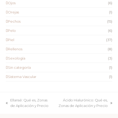
Ojos
(6)
Orejas
(1)
Pechos
(15)
Pelo
(6)
Piel
(37)
Rellenos
(8)
Sexología
(3)
Sin categoría
(1)
Sistema Vascular
(1)
Ellansé: Qué es, Zonas
Ácido Hialurónico: Qué es,
previous
next
de Aplicación y Precio
Zonas de Aplicación y Precio
post:
post: