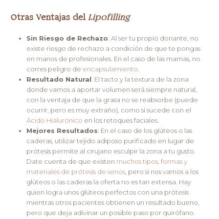
Otras Ventajas del
Lipofilling
Sin Riesgo de Rechazo
: Al ser tu propio donante, no
existe riesgo de rechazo a condición de que te pongas
en manos de profesionales. En el caso de las mamas, no
corres peligro de
encapsulamiento
.
Resultado Natural
: El tacto y la textura de la zona
donde vamos a aportar volumen será siempre natural,
con la ventaja de que la grasa no se reabsorbe (puede
ocurrir, pero es muy extraño), como sí sucede con el
Ácido Hialurónico
en los retoques faciales.
Mejores Resultados
: En el caso de los glúteos o las
caderas, utilizar tejido adiposo purificado en lugar de
prótesis permite al cirujano esculpir la zona a tu gusto.
Date cuenta de que existen
muchos tipos, formas y
materiales de prótesis de senos
, pero si nos vamos a los
glúteos o las caderas la oferta no es tan extensa. Hay
quien logra unos glúteos perfectos con una prótesis
mientras otros pacientes obtienen un resultado bueno,
pero que deja adivinar un posible paso por quirófano.